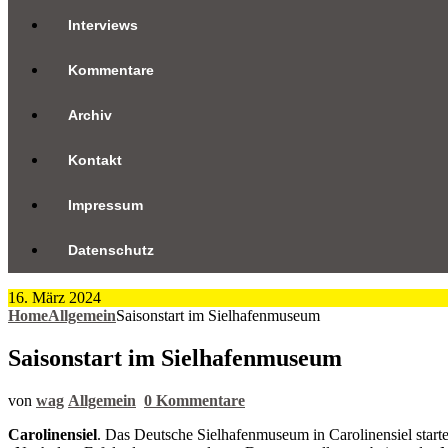
Kontakt
Impressum
Datenschutz
16. März 2024
Home
Allgemein
Saisonstart im Sielhafenmuseum
Saisonstart im Sielhafenmuseum
von
wag
Allgemein
0 Kommentare
Carolinensiel
. Das Deutsche Sielhafenmuseum in Carolinensiel start
„Nach dem Erfolg der neugestalteten Dauerausstellung arbeitete da
Schiffsmodelle gehören zu den Objekten im Sielhafenmuseu
Die Sonderausstellung „Häuser am Hafen – Geschichten von Mauern
aus unterschiedlichen Blickwinkeln der gebauten Umwelt in Ostfries