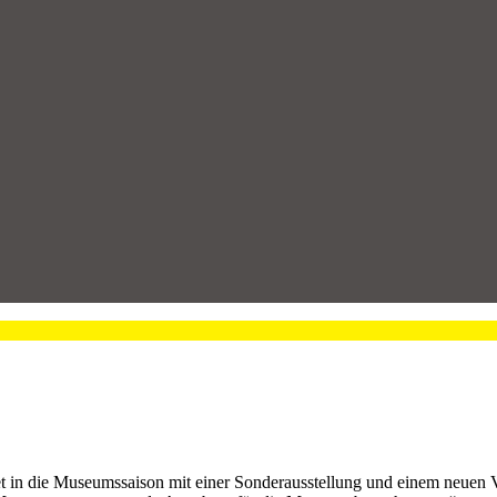
et in die Museumssaison mit einer Sonderausstellung und einem neuen 
s Museumsteam passende Angebote für die Museumsbesucher aus.“
m.
Bilder: Deutsches Sielhafenmuseum Carolinensiel
 und Menschen“ entstand in Zusammenarbeit mit dem Museumsverbund 
land in dem Gemeinschaftsprojekt „Van Huus to Huus – Häuser und Hau