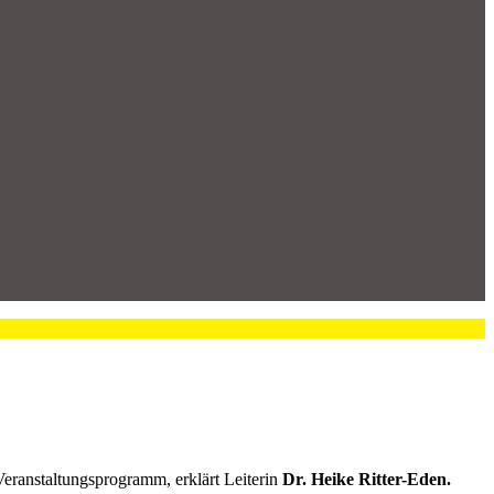
Veranstaltungsprogramm, erklärt Leiterin
Dr. Heike Ritter-Eden.
Ostfriesland. Insgesamt zehn Museen widmen sich in diesem Jahr
sbau in Ostfriesland“.